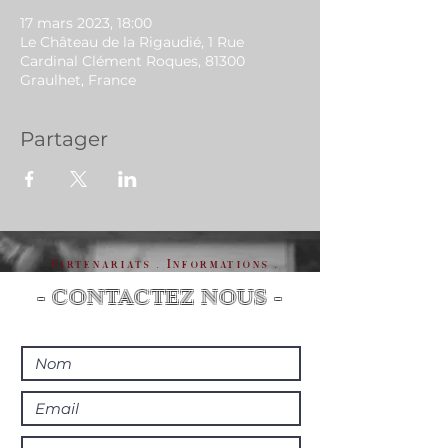
17 mars 2023, 18:00
Le Château de la Rigaudié, 1 Rue
Cardinal Clément Roques, 81300
Graulhet, France
Partager
. Partenariats . Informations .
- CONTACTEZ NOUS -