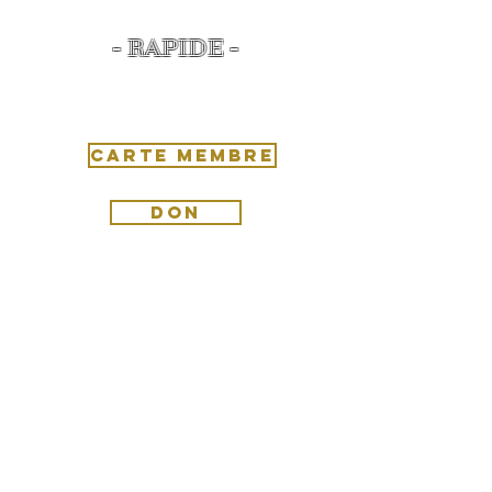
- RAPIDE -
Faire parti de l'association, ou
faire un geste :
CARTE MEMBRE
DON