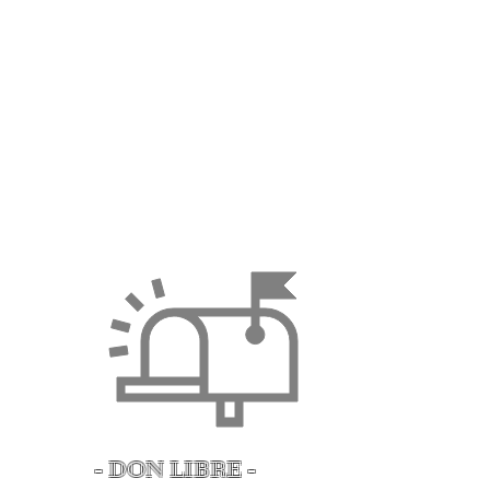
Association Protection &
Sauvegarde du Château de la
Rigaudié
1 rue cardinal Roques
81300 Graulhet
- DON LIBRE -