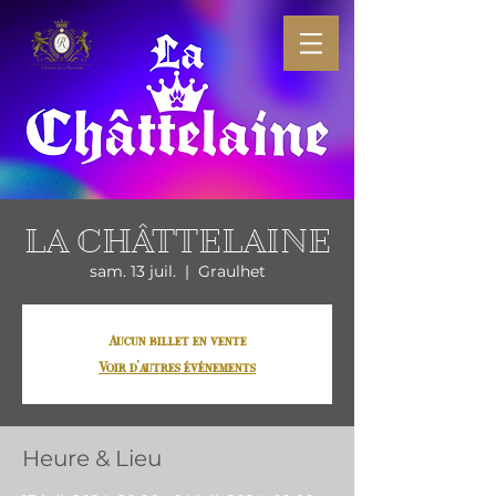
LA CHÂTTELAINE
sam. 13 juil.
  |  
Graulhet
Aucun billet en vente
Voir d'autres événements
Heure & Lieu