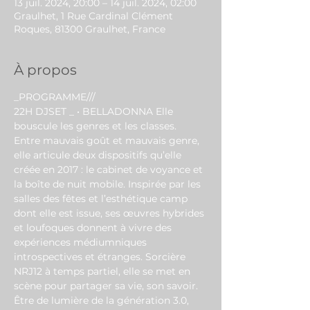
13 juil. 2024, 20:00 – 14 juil. 2024, 02:00
Graulhet, 1 Rue Cardinal Clément
Roques, 81300 Graulhet, France
À propos
_PROGRAMME///
22H DJSET _ • BELLADONNA Elle 
bouscule les genres et les classes. 
Entre mauvais goût et mauvais genre, 
elle articule deux dispositifs qu’elle 
créée en 2017 : le cabinet de voyance et 
la boîte de nuit mobile. Inspirée par les 
salles des fêtes et l’esthétique camp 
dont elle est issue, ses œuvres hybrides 
et loufoques donnent à vivre des 
expériences médiumniques 
introspectives et étranges. Sorcière 
NRJ12 à temps partiel, elle se met en 
scène pour partager sa vie, son savoir. 
Être de lumière de la génération 3.0, 