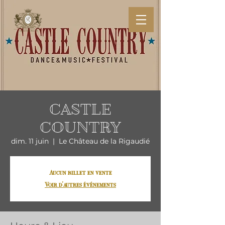
CASTLE
COUNTRY
dim. 11 juin
  |  
Le Château de la Rigaudié
Aucun billet en vente
Voir d'autres événements